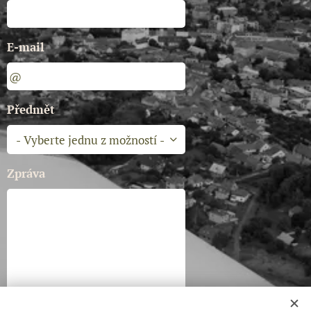
E-mail
Předmět
Zpráva